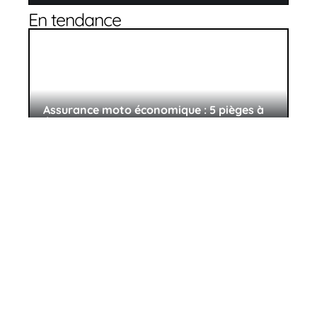
En tendance
Assurance moto économique : 5 pièges à
éviter
29 juin 2026
Retirer le silencieux permet-il vraiment
d’économiser du carburant ?
17 avril 2026