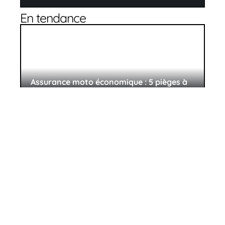
En tendance
Assurance moto économique : 5 pièges à
éviter
29 juin 2026
Retirer le silencieux permet-il vraiment
d’économiser du carburant ?
17 avril 2026